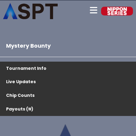
Mystery Bounty
Tournament Info
Live Updates
Chip Counts
Payouts (₩)