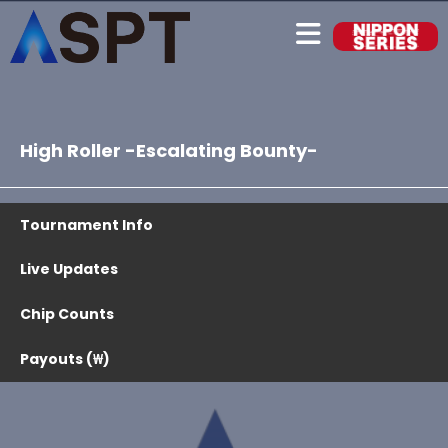
High Roller -Escalating Bounty-
Tournament Info
Live Updates
Chip Counts
Payouts (₩)