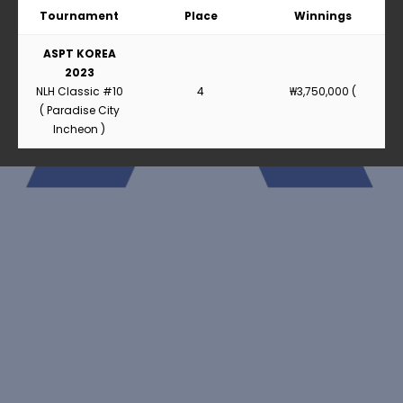
Tournament
Place
Winnings
ASPT KOREA
2023
NLH Classic #10
4
₩3,750,000 (
( Paradise City
Incheon )