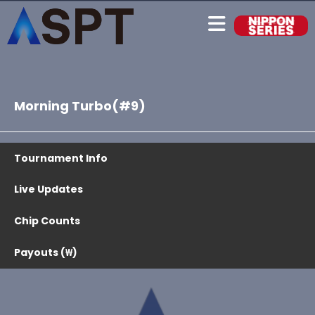
Morning Turbo(#9)
Tournament Info
Live Updates
Chip Counts
Payouts (₩)