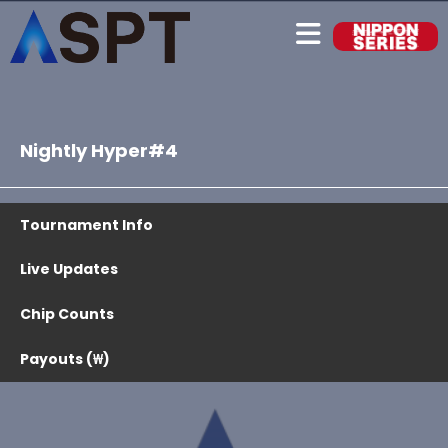
Nightly Hyper#4
Tournament Info
Live Updates
Chip Counts
Payouts (₩)