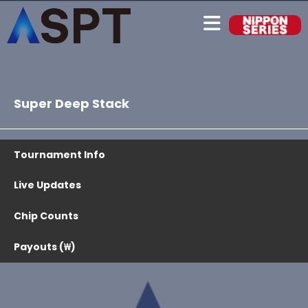
Super Deep Stack
Tournament Info
Live Updates
Chip Counts
Payouts (₩)